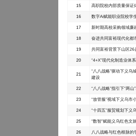
15
高职院校内部质量保证
16
数字Ai赋能职业院校学
17
新时期高校采购领域廉
18
奋进共同富裕现代化都
19
共同富裕背景下山区2
20
“4+X”现代化制造业
“八八战略”驱动下义
21
建设
22
“八八战略”指引下“两
23
“放管服”视域下义乌市
24
“十四五”服贸规划下义
25
“数智”赋能义乌红色文
26
八八战略与红色根脉的