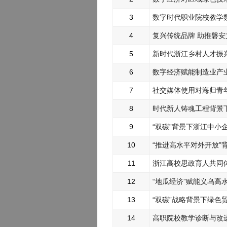
3
数字时代职业院校教学
4
复兴传统品牌 助推磐
5
新时代浙江乡村人才振
6
数字经济赋能制造业产
7
社交媒体使用对海归青
8
时代新人铸魂工程背景
9
“双碳”背景下浙江中小
10
“推进高水平对外开放”
11
浙江高校思政育人共同
12
“地瓜经济”赋能义乌
13
“双碳”战略背景下绿色
14
高职院校教学诊断与改